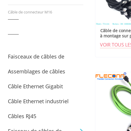
Câble de connecteur M16
Câble de conne
à montage sur
codé
VOIR TOUS L
Faisceaux de câbles de
Assemblages de câbles
connecteur surmoulés
Câble Ethernet Gigabit
personnalisés
Câble Ethernet industriel
Câbles RJ45