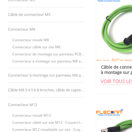
M12 M16
Câble de connecteur M5
Connecteur M8
Connecteur moulé M8
Connecteur câblé sur site M8
Connecteur de montage sur panneau PCB M8
Connecteur à montage sur panneau M8 avec bornes à coupelle à souder
Câble de conne
à montage sur
Connecteur à montage sur panneau M8 avec câble
codé
VOIR TOUS L
Câble M8 3 4 5 6 8 broches, câble de capteur M8
Connecteur M12
Connecteur moulé M12
Connecteur câblé sur site M12 - Couvercle en plastique
Connecteur M12 installable sur site - Coque métallique