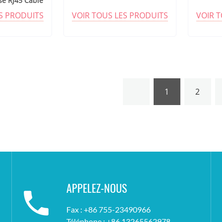
se RJ45 Câble
ES PRODUITS
VOIR TOUS LES PRODUITS
VOIR 
1
2
APPELEZ-NOUS
Fax : +86 755-23490966
Téléphone : +86 13265562978