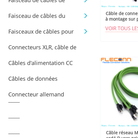
Faisceau de câbles de
Câble de conne
Faisceau de câbles du
connecteur Molex
à montage sur
codé
VOIR TOUS L
Faisceaux de câbles pour
connecteur JST
Connecteurs XLR, câble de
connecteurs TE/AMP
Câbles d'alimentation CC
connecteur mini XLR mâle et
Câbles de données
femelle
Connecteur allemand
Câble réseau M