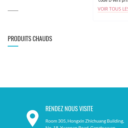
codé D vers pri
VOIR TOUS L
PRODUITS CHAUDS
RENDEZ NOUS VISITE
Room 305, Hongxin Zhichuang Building,
No. 18, Yuannan Road, Genzhuyuan