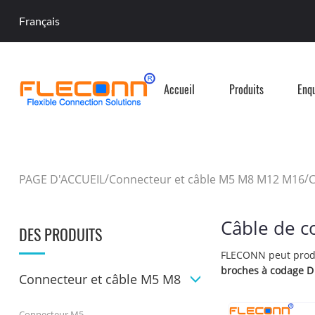
Français
Accueil
Produits
Enq
/
/
PAGE D'ACCUEIL
Connecteur et câble M5 M8 M12 M16
C
connecteur M12 codé D
Câble de 
DES PRODUITS
FLECONN peut pro
broches à codage D 
Connecteur et câble M5 M8
Connecteur M5