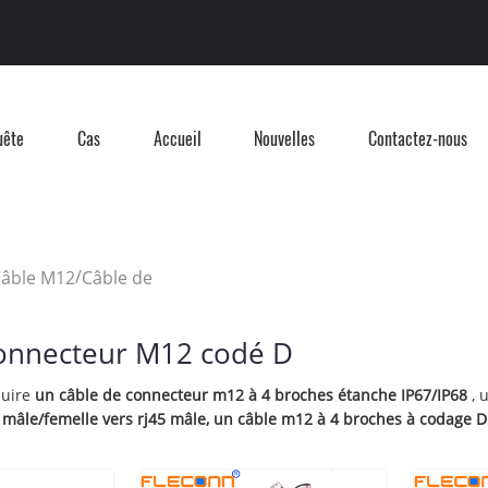
uête
Cas
Accueil
Nouvelles
Contactez-nous
/
âble M12
Câble de
connecteur M12 codé D
duire
un câble de connecteur m12 à 4 broches étanche IP67/IP68
, 
mâle/femelle vers rj45 mâle, un câble
m12 à 4 broches à codage D 