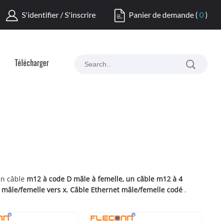
S'identifier / S'inscrire
Panier de demande
(
0
)
Télécharger
un câble
m12 à code D mâle à femelle, un câble
m12 à 4
mâle/femelle vers x. Câble Ethernet mâle/femelle codé
.