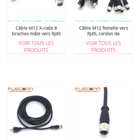
Câble M12 X-code 8
Câble M12 femelle vers
broches mâle vers RJ45
Rj45, cordon de
raccordement Ethernet
VOIR TOUS LES
VOIR TOUS LES
personnalisable
PRODUITS
PRODUITS
Connecteurs RJ45 Câble
réseau LAN Cat5 Cat6a
Cat7 0,5 m 1 m 1,5 m 2 m
2,5 m 3 m Câble réseau
Cat6a