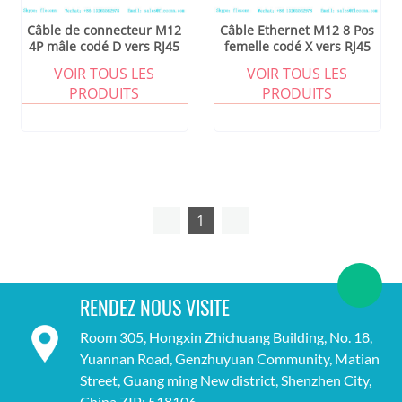
Câble de connecteur M12
Câble Ethernet M12 8 Pos
4P mâle codé D vers RJ45
femelle codé X vers RJ45
VOIR TOUS LES
VOIR TOUS LES
PRODUITS
PRODUITS
1
RENDEZ NOUS VISITE
Room 305, Hongxin Zhichuang Building, No. 18,
Yuannan Road, Genzhuyuan Community, Matian
Street, Guang ming New district, Shenzhen City,
China ZIP: 518106