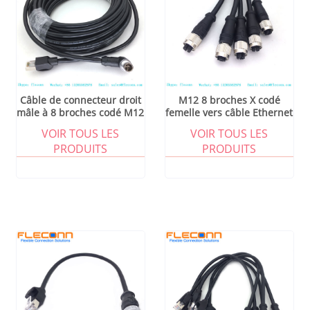
Câble de connecteur droit
M12 8 broches X codé
mâle à 8 broches codé M12
femelle vers câble Ethernet
X à Angle droit vers RJ45
Rj45
VOIR TOUS LES
VOIR TOUS LES
mâle, câble Ehternet
PRODUITS
PRODUITS
industriel Cat 6A