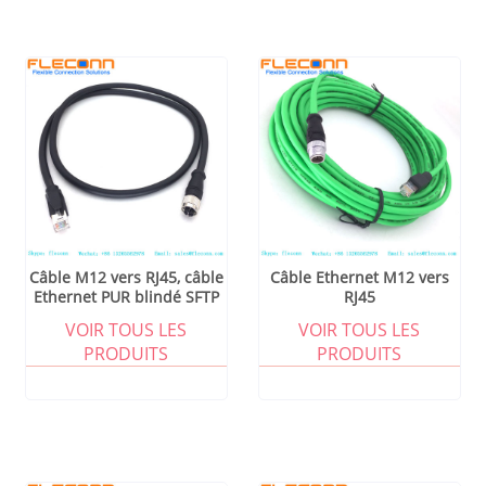
Câble M12 vers RJ45, câble
Câble Ethernet M12 vers
Ethernet PUR blindé SFTP
RJ45
torsadé CAT5E CAT6A
VOIR TOUS LES
VOIR TOUS LES
24AWG 26AWG à 4 paires
PRODUITS
PRODUITS