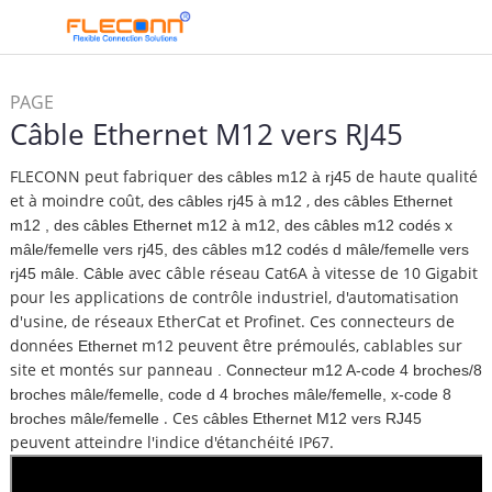
PAGE
Câble Ethernet M12 vers RJ45
/
D'ACCUEIL
Connecteur et
/
câble M5 M8 M12 M16
Câble
FLECONN peut fabriquer
de haute qualité
des câbles m12 à rj45
Ethernet M12 vers RJ45
et à moindre coût,
,
des câbles rj45 à m12
des câbles Ethernet
m12
,
des câbles Ethernet m12 à m12, des câbles m12 codés x
mâle/femelle vers rj45, des câbles m12 codés d mâle/femelle vers
avec câble réseau Cat6A à vitesse de 10 Gigabit
rj45 mâle. Câble
pour les applications de contrôle industriel, d'automatisation
d'usine, de réseaux EtherCat et Profinet. Ces connecteurs de
données
m12 peuvent être prémoulés, cablables sur
Ethernet
site et montés sur panneau
. Connecteur m12 A-code 4 broches/8
broches mâle/femelle, code d 4 broches mâle/femelle, x-code 8
. Ces
broches mâle/femelle
câbles Ethernet M12 vers RJ45
peuvent atteindre l'indice d'étanchéité IP67.