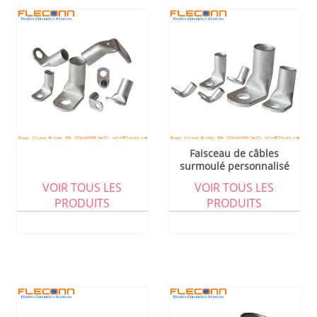
Faisceau de câbles
surmoulé personnalisé
Micro-Fit 43025-0500
VOIR TOUS LES
VOIR TOUS LES
d'assemblage de câbles
PRODUITS
PRODUITS
Molex