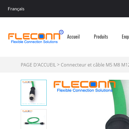
Français
Accueil
Produits
Enq
>
PAGE D'ACCUEIL
Connecteur et câble M5 M8 M1
connecteur M12 codé D