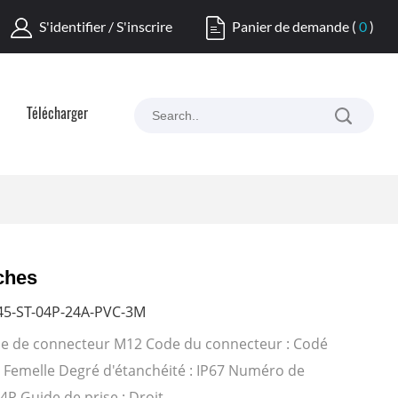
S'identifier / S'inscrire
Panier de demande
(
0
)
Télécharger
ches
5-ST-04P-24A-PVC-3M
ble de connecteur M12 Code du connecteur : Codé
 Femelle Degré d'étanchéité : IP67 Numéro de
4P Guide de prise : Droit