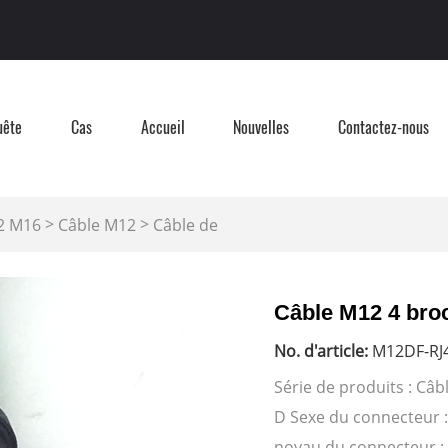
uête
Cas
Accueil
Nouvelles
Contactez-nous
>
>
2 M16
Câble M12
Câble de
Câble M12 4 bro
No. d'article:
M12DF-RJ4
Série de produits : Câ
D Sexe du connecteur :
noyau du connecteur : 