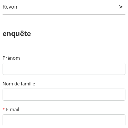
Revoir
Revoir
enquête
*
Nom
*
Courriel
Prénom
Votre note
*
Matière
Nom de famille
*
Un message
E-mail
*