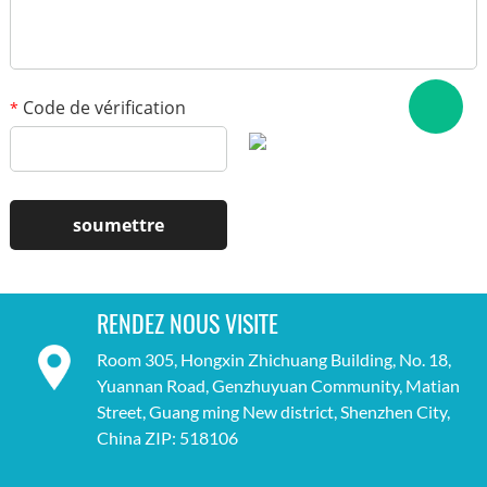
Code de vérification
*
RENDEZ NOUS VISITE
Room 305, Hongxin Zhichuang Building, No. 18,
Yuannan Road, Genzhuyuan Community, Matian
Street, Guang ming New district, Shenzhen City,
China ZIP: 518106