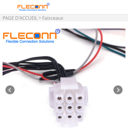
>
PAGE D'ACCUEIL
Faisceaux
de câbles pour connecteurs
>
TE/AMP
Faisceau de câbles
Micro MATE-N-LOK