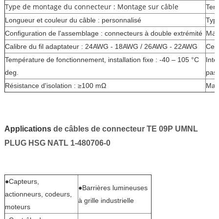
Type de montage du connecteur : Montage sur câble
Ten
Longueur et couleur du câble : personnalisé
Type
Maté
Configuration de l'assemblage : connecteurs à double extrémité
Calibre du fil adaptateur : 24AWG - 18AWG / 26AWG - 22AWG
Cert
Température de fonctionnement, installation fixe : -40 – 105 °C
Inte
deg.
pas
Résistance d'isolation : ≥100 mΩ
Mat
Applications
de câbles de connecteur TE 09P UMNL
PLUG HSG NATL 1-480706-0
●Capteurs,
●Barrières lumineuses
actionneurs, codeurs,
à grille industrielle
moteurs