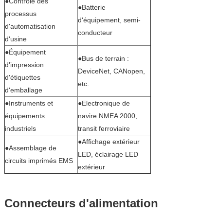
●Contrôle des
●Batterie
processus
d'équipement, semi-
d'automatisation
conducteur
d'usine
●Équipement
●Bus de terrain :
d'impression
DeviceNet, CANopen,
d'étiquettes
etc.
d'emballage
●Instruments et
●Electronique de
équipements
navire NMEA 2000,
industriels
transit ferroviaire
●Affichage extérieur
●Assemblage de
LED, éclairage LED
circuits imprimés EMS
extérieur
Connecteurs d'alimentation